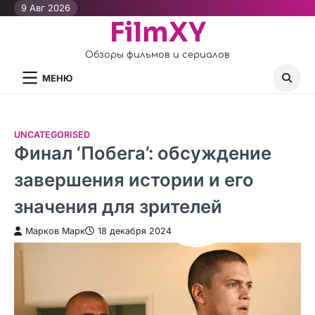
Перейти
9 Авг 2026
FilmXY
к
контенту
Обзоры фильмов и сериалов
МЕНЮ
UNCATEGORISED
Финал ‘Побега’: обсуждение
завершения истории и его
значения для зрителей
Марков Марк
18 декабря 2024