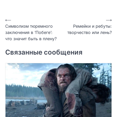
Навигация
⟵
⟶
Символизм тюремного
Ремейки и ребуты:
по
заключения в ‘Побеге’:
творчество или лень?
записям
что значит быть в плену?
Связанные сообщения