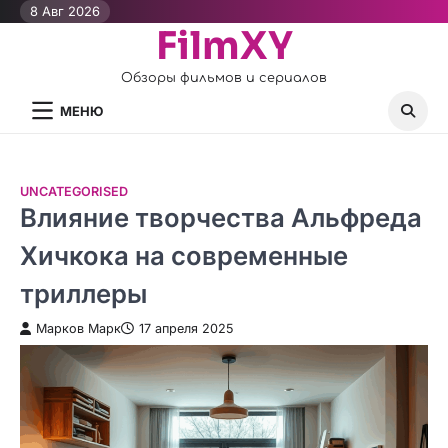
Перейти
8 Авг 2026
FilmXY
к
контенту
Обзоры фильмов и сериалов
МЕНЮ
UNCATEGORISED
Влияние творчества Альфреда
Хичкока на современные
триллеры
Марков Марк
17 апреля 2025